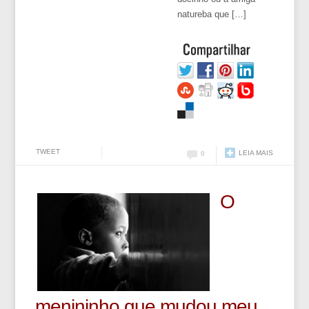
natureba que […]
TWEET
LEIA MAIS
0
O
menininho que mudou meu