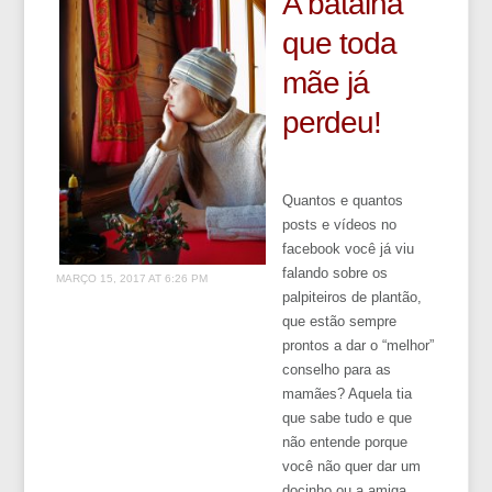
A batalha
que toda
mãe já
perdeu!
Quantos e quantos
posts e vídeos no
facebook você já viu
falando sobre os
MARÇO 15, 2017 AT 6:26 PM
palpiteiros de plantão,
que estão sempre
prontos a dar o “melhor”
conselho para as
mamães? Aquela tia
que sabe tudo e que
não entende porque
você não quer dar um
docinho ou a amiga