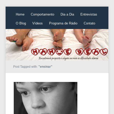
Home
Comportamento
Dia a Dia
Entrevistas
O Blog
Vídeos
Programa de Rádio
Contato
Post Tagged with:
"ensinar"