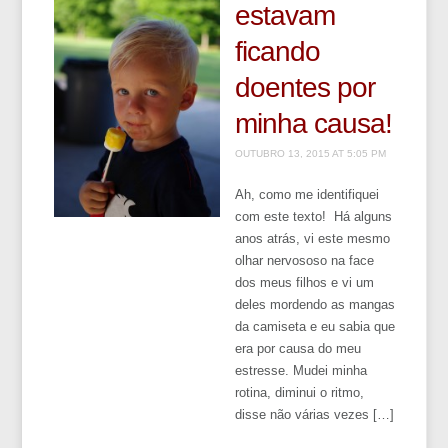
estavam
ficando
doentes por
minha causa!
OUTUBRO 13, 2015 AT 5:05 PM
Ah, como me identifiquei
com este texto! Há alguns
anos atrás, vi este mesmo
olhar nervososo na face
dos meus filhos e vi um
deles mordendo as mangas
da camiseta e eu sabia que
era por causa do meu
estresse. Mudei minha
rotina, diminui o ritmo,
disse não várias vezes […]