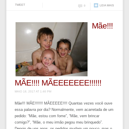
TWEET
LEIA MAIS
0
Mãe!!!
MÃE!!!! MÃEEEEEEE!!!!!!
MAIO 18, 2017 AT 1:46 PM
Mãe!!! MÃE!!!!!!! MÃEEEEE!!!! Quantas vezes você ouve
essa palavra por dia? Normalmente, vem acarretada de um
pedido: “Mãe, estou com fome”, “Mãe, vem brincar
comigo?”, “Mãe, o meu irmão pegou meu brinquedo”.
Depois de uns anos, os pedidos mudam um pouco, mas o