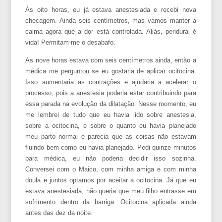
Às oito horas, eu já estava anestesiada e recebi nova
checagem. Ainda seis centímetros, mas vamos manter a
calma agora que a dor está controlada. Aliás, peridural é
vida! Permitam-me o desabafo.
As nove horas estava com seis centímetros ainda, então a
médica me perguntou se eu gostaria de aplicar ocitocina.
Isso aumentaria as contrações e ajudaria a acelerar o
processo, pois a anestesia poderia estar contribuindo para
essa parada na evolução da dilatação. Nesse momento, eu
me lembrei de tudo que eu havia lido sobre anestesia,
sobre a ocitocina, e sobre o quanto eu havia planejado
meu parto normal e parecia que as coisas não estavam
fluindo bem como eu havia planejado. Pedi quinze minutos
para médica, eu não poderia decidir isso sozinha.
Conversei com o Maico, com minha amiga e com minha
doula e juntos optamos por aceitar a ocitocina. Já que eu
estava anestesiada, não queria que meu filho entrasse em
sofrimento dentro da barriga. Ocitocina aplicada ainda
antes das dez da noite.