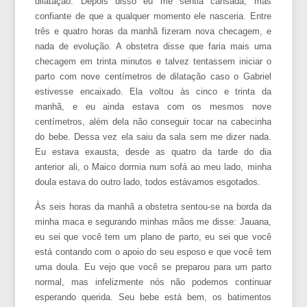
dilatação. Depois disso eu me sentia cansada, mas
confiante de que a qualquer momento ele nasceria. Entre
três e quatro horas da manhã fizeram nova checagem, e
nada de evolução. A obstetra disse que faria mais uma
checagem em trinta minutos e talvez tentassem iniciar o
parto com nove centímetros de dilatação caso o Gabriel
estivesse encaixado. Ela voltou às cinco e trinta da
manhã, e eu ainda estava com os mesmos nove
centímetros, além dela não conseguir tocar na cabecinha
do bebe. Dessa vez ela saiu da sala sem me dizer nada.
Eu estava exausta, desde as quatro da tarde do dia
anterior ali, o Maico dormia num sofá ao meu lado, minha
doula estava do outro lado, todos estávamos esgotados.
Às seis horas da manhã a obstetra sentou-se na borda da
minha maca e segurando minhas mãos me disse: Jauana,
eu sei que você tem um plano de parto, eu sei que você
está contando com o apoio do seu esposo e que você tem
uma doula. Eu vejo que você se preparou para um parto
normal, mas infelizmente nós não podemos continuar
esperando querida. Seu bebe está bem, os batimentos