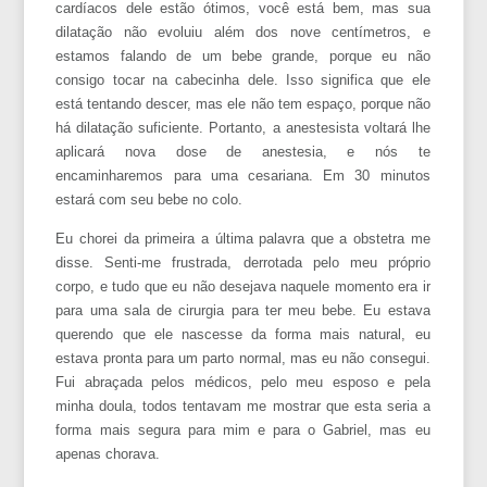
cardíacos dele estão ótimos, você está bem, mas sua
dilatação não evoluiu além dos nove centímetros, e
estamos falando de um bebe grande, porque eu não
consigo tocar na cabecinha dele. Isso significa que ele
está tentando descer, mas ele não tem espaço, porque não
há dilatação suficiente. Portanto, a anestesista voltará lhe
aplicará nova dose de anestesia, e nós te
encaminharemos para uma cesariana. Em 30 minutos
estará com seu bebe no colo.
Eu chorei da primeira a última palavra que a obstetra me
disse. Senti-me frustrada, derrotada pelo meu próprio
corpo, e tudo que eu não desejava naquele momento era ir
para uma sala de cirurgia para ter meu bebe. Eu estava
querendo que ele nascesse da forma mais natural, eu
estava pronta para um parto normal, mas eu não consegui.
Fui abraçada pelos médicos, pelo meu esposo e pela
minha doula, todos tentavam me mostrar que esta seria a
forma mais segura para mim e para o Gabriel, mas eu
apenas chorava.