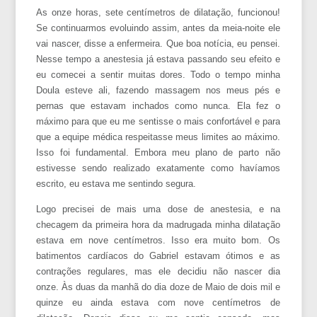
As onze horas, sete centímetros de dilatação, funcionou!
Se continuarmos evoluindo assim, antes da meia-noite ele
vai nascer, disse a enfermeira. Que boa notícia, eu pensei.
Nesse tempo a anestesia já estava passando seu efeito e
eu comecei a sentir muitas dores. Todo o tempo minha
Doula esteve ali, fazendo massagem nos meus pés e
pernas que estavam inchados como nunca. Ela fez o
máximo para que eu me sentisse o mais confortável e para
que a equipe médica respeitasse meus limites ao máximo.
Isso foi fundamental. Embora meu plano de parto não
estivesse sendo realizado exatamente como havíamos
escrito, eu estava me sentindo segura.
Logo precisei de mais uma dose de anestesia, e na
checagem da primeira hora da madrugada minha dilatação
estava em nove centímetros. Isso era muito bom. Os
batimentos cardíacos do Gabriel estavam ótimos e as
contrações regulares, mas ele decidiu não nascer dia
onze. Às duas da manhã do dia doze de Maio de dois mil e
quinze eu ainda estava com nove centímetros de