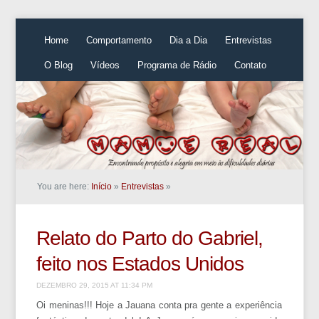
Home
Comportamento
Dia a Dia
Entrevistas
O Blog
Vídeos
Programa de Rádio
Contato
You are here:
Início
»
Entrevistas
»
Relato do Parto do Gabriel,
feito nos Estados Unidos
DEZEMBRO 29, 2015 AT 11:34 PM
Oi meninas!!! Hoje a Jauana conta pra gente a experiência