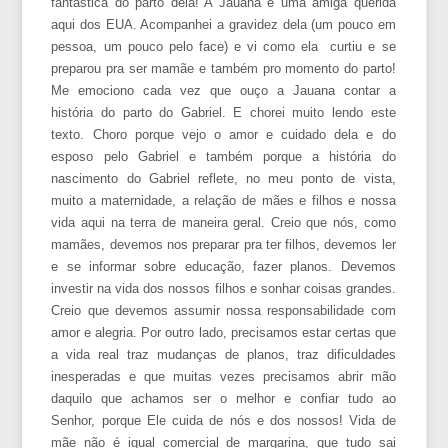
fantástica do parto dela! A Jauana é uma amiga querida
aqui dos EUA. Acompanhei a gravidez dela (um pouco em
pessoa, um pouco pelo face) e vi como ela curtiu e se
preparou pra ser mamãe e também pro momento do parto!
Me emociono cada vez que ouço a Jauana contar a
história do parto do Gabriel. E chorei muito lendo este
texto. Choro porque vejo o amor e cuidado dela e do
esposo pelo Gabriel e também porque a história do
nascimento do Gabriel reflete, no meu ponto de vista,
muito a maternidade, a relação de mães e filhos e nossa
vida aqui na terra de maneira geral. Creio que nós, como
mamães, devemos nos preparar pra ter filhos, devemos ler
e se informar sobre educação, fazer planos. Devemos
investir na vida dos nossos filhos e sonhar coisas grandes.
Creio que devemos assumir nossa responsabilidade com
amor e alegria. Por outro lado, precisamos estar certas que
a vida real traz mudanças de planos, traz dificuldades
inesperadas e que muitas vezes precisamos abrir mão
daquilo que achamos ser o melhor e confiar tudo ao
Senhor, porque Ele cuida de nós e dos nossos! Vida de
mãe não é igual comercial de margarina, que tudo sai