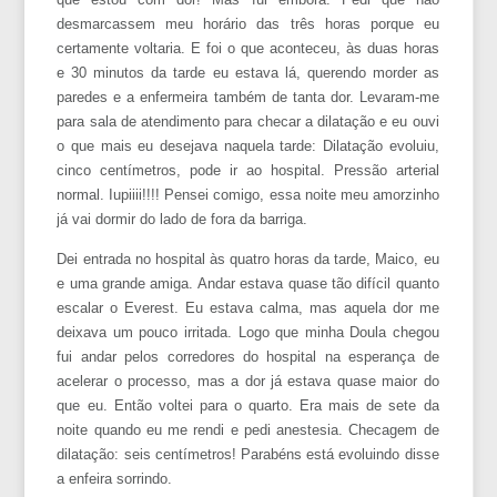
desmarcassem meu horário das três horas porque eu
certamente voltaria. E foi o que aconteceu, às duas horas
e 30 minutos da tarde eu estava lá, querendo morder as
paredes e a enfermeira também de tanta dor. Levaram-me
para sala de atendimento para checar a dilatação e eu ouvi
o que mais eu desejava naquela tarde: Dilatação evoluiu,
cinco centímetros, pode ir ao hospital. Pressão arterial
normal. Iupiiii!!!! Pensei comigo, essa noite meu amorzinho
já vai dormir do lado de fora da barriga.
Dei entrada no hospital às quatro horas da tarde, Maico, eu
e uma grande amiga. Andar estava quase tão difícil quanto
escalar o Everest. Eu estava calma, mas aquela dor me
deixava um pouco irritada. Logo que minha Doula chegou
fui andar pelos corredores do hospital na esperança de
acelerar o processo, mas a dor já estava quase maior do
que eu. Então voltei para o quarto. Era mais de sete da
noite quando eu me rendi e pedi anestesia. Checagem de
dilatação: seis centímetros! Parabéns está evoluindo disse
a enfeira sorrindo.