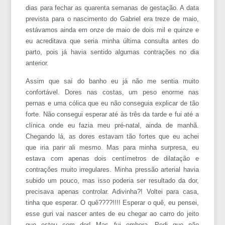
dias para fechar as quarenta semanas de gestação. A data
prevista para o nascimento do Gabriel era treze de maio,
estávamos ainda em onze de maio de dois mil e quinze e
eu acreditava que seria minha última consulta antes do
parto, pois já havia sentido algumas contrações no dia
anterior.
Assim que saí do banho eu já não me sentia muito
confortável. Dores nas costas, um peso enorme nas
pernas e uma cólica que eu não conseguia explicar de tão
forte. Não consegui esperar até às três da tarde e fui até a
clínica onde eu fazia meu pré-natal, ainda de manhã.
Chegando lá, as dores estavam tão fortes que eu achei
que iria parir ali mesmo. Mas para minha surpresa, eu
estava com apenas dois centímetros de dilatação e
contrações muito irregulares. Minha pressão arterial havia
subido um pouco, mas isso poderia ser resultado da dor,
precisava apenas controlar. Adivinha?! Voltei para casa,
tinha que esperar. O quê????!!!! Esperar o quê, eu pensei,
esse guri vai nascer antes de eu chegar ao carro do jeito
que estou com dor! Mas fui embora. Pedi que não