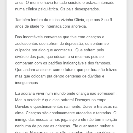
anos. O menino havia tentado suicídio e estava internado
numa clínica psiquiátrica. Os pais desesperados.
Também lembro da minha vizinha Olivia, que aos 8 ou 9
anos de idade foi internada com anorexia.
Das incontáveis conversas que tive com crianças e
adolescentes que sofrem de depressão, ou sentem-se
culpados por algo que aconteceu. Que sofrem pelo
divórcio dos pais; que odeiam a si mesmos pois se
comparam com os padrões inalcançáveis dos famosos.
Que andam ansiosos com o futuro; que por fora são felizes
mas que colocam pra dentro centenas de dúvidas e
inseguranças.
Eu adoraria viver num mundo onde criança não sofressem.
Mas a verdade é que elas sofrem! Doenças no corpo.
Dúvidas e questionamentos na mente. Dores e tristezas na
alma. Crianças são continuamente atacadas e tentadas. O
inimigo das nossas almas joga sujo e ele não tem intenção
nenhuma de poupar as crianças. Ele quer matar, roubar e
destruir. Nossas crianças são atacadas. Elas tem dúvidas