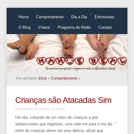
Home
Comportamento
Dia a Dia
Entrevistas
O Blog
Vídeos
Programa de Rádio
Contato
You are here:
Início
»
Comportamento
»
Crianças são Atacadas Sim
FEVEREIRO 12, 2020 AT 12:15 AM
Um dia, voltando de um retiro de crianças e pré-
adolescentes que organizei, uma mãe me para e me diz: ”
retiro de crianças dever ser uma delícia, afinal que