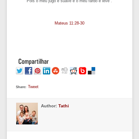
Pois o meu jugo é suave e o meu fardo é leve”.
Mateus 11:28-30
Tweet
Share:
Author:
Tathi