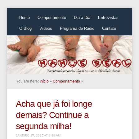
Home
Comportamento
Dia a Dia
Entrevistas
O Blog
Vídeos
Programa de Rádio
Contato
You are here:
Início
»
Comportamento
»
Acha que já foi longe
demais? Continue a
segunda milha!
JANEIRO 27, 2015 AT 2:39 AM