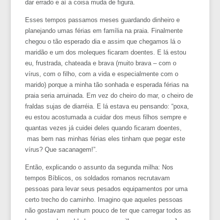
dar errado e aí a coisa muda de figura.
Esses tempos passamos meses guardando dinheiro e
planejando umas férias em família na praia. Finalmente
chegou o tão esperado dia e assim que chegamos lá o
maridão e um dos moleques ficaram doentes. E lá estou
eu, frustrada, chateada e brava (muito brava – com o
vírus, com o filho, com a vida e especialmente com o
marido) porque a minha tão sonhada e esperada férias na
praia seria arruinada. Em vez do cheiro do mar, o cheiro de
fraldas sujas de diarréia. E lá estava eu pensando: “poxa,
eu estou acostumada a cuidar dos meus filhos sempre e
quantas vezes já cuidei deles quando ficaram doentes,
mas bem nas minhas férias eles tinham que pegar este
vírus? Que sacanagem!”.
Então, explicando o assunto da segunda milha: Nos
tempos Bíblicos, os soldados romanos recrutavam
pessoas para levar seus pesados equipamentos por uma
certo trecho do caminho. Imagino que aqueles pessoas
não gostavam nenhum pouco de ter que carregar todos as