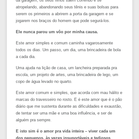
da garagem, os seus filhos saem correndo e se
atropelando, abandonando seus tênis e suas bolsas para
serem os primeiros a abrirem a porta da garagem e se
jogarem nos braços do homem que pode segurá-los.
Ele nunca parou um vôo por minha causa.
Este amor simples e comum caminha vagarosamente
todos os dias. Um passo, um dia, uma brincadeira de bola
a cada dia.
Uma ajuda na lição de casa, um lancheira preparada pra
escola, um projeto de artes, uma brincadeira de lego, um
copo de água levado no quarto.
Este amor comum e simples, que acorda com mau hálito e
marcas do travesseiro no rosto. E é este amor que é o pão
diário que me sustenta durante as dificuldades e exaustão,
de tentar ser uma mãe e uma boa influência, e ser de
alguém pra sempre.
E isto sim é o amor pra vida inteira – viver cada um
dos pequenos, às vezes insuportáveis e tediosos