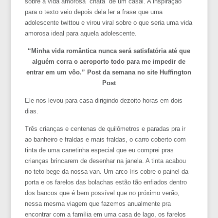
sobre a vida amorosa “chata” de um casal. A inspiração
para o texto veio depois dela ler a frase que uma
adolescente twittou e virou viral sobre o que seria uma vida
amorosa ideal para aquela adolescente.
“Minha vida romântica nunca será satisfatória até que
alguém corra o aeroporto todo para me impedir de
entrar em um vôo.” Post da semana no site Huffington
Post
Ele nos levou para casa dirigindo dezoito horas em dois
dias.
Três crianças e centenas de quilômetros e paradas pra ir
ao banheiro e fraldas e mais fraldas, o carro coberto com
tinta de uma canetinha especial que eu comprei pras
crianças brincarem de desenhar na janela. A tinta acabou
no teto bege da nossa van. Um arco íris cobre o painel da
porta e os farelos das bolachas estão tão enfiados dentro
dos bancos que é bem possível que no próximo verão,
nessa mesma viagem que fazemos anualmente pra
encontrar com a família em uma casa de lago, os farelos