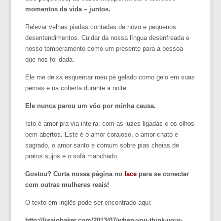
momentos da vida – juntos.
Relevar velhas piadas contadas de novo e pequenos
desentendimentos. Cuidar da nossa língua desenfreada e
nosso temperamento como um presente para a pessoa
que nos foi dada.
Ele me deixa esquentar meu pé gelado como gelo em suas
pernas e na coberta durante a noite.
Ele nunca parou um vôo por minha causa.
Isto é amor pra via inteira: com as luzes ligadas e os olhos
bem abertos. Este é o amor corajoso, o amor chato e
sagrado, o amor santo e comum sobre pias cheias de
pratos sujos e o sofá manchado.
Gostou? Curta nossa página no
face
para se conectar
com outras mulheres reais!
O texto em inglês pode ser encontrado aqui:
http://lisajobaker.com/2013/07/when-you-think-your-