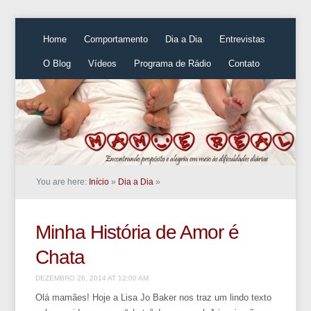
Home
Comportamento
Dia a Dia
Entrevistas
O Blog
Vídeos
Programa de Rádio
Contato
You are here:
Início
»
Dia a Dia
»
Minha História de Amor é
Chata
DEZEMBRO 26, 2014 AT 12:00 AM
Olá mamães! Hoje a Lisa Jo Baker nos traz um lindo texto