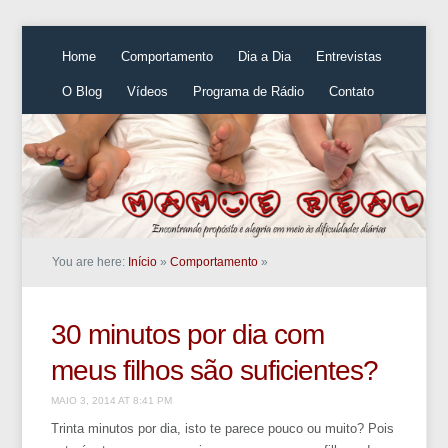
Home
Comportamento
Dia a Dia
Entrevistas
O Blog
Vídeos
Programa de Rádio
Contato
You are here:
Início
»
Comportamento
»
30 minutos por dia com
meus filhos são suficientes?
MAIO 3, 2014 AT 8:41 PM
Trinta minutos por dia, isto te parece pouco ou muito? Pois