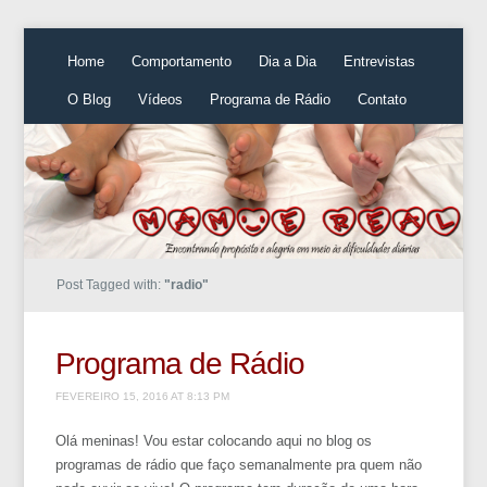
Home
Comportamento
Dia a Dia
Entrevistas
O Blog
Vídeos
Programa de Rádio
Contato
Post Tagged with:
"radio"
Programa de Rádio
FEVEREIRO 15, 2016 AT 8:13 PM
Olá meninas! Vou estar colocando aqui no blog os
programas de rádio que faço semanalmente pra quem não