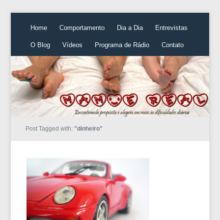
Home
Comportamento
Dia a Dia
Entrevistas
O Blog
Vídeos
Programa de Rádio
Contato
Post Tagged with:
"dinheiro"