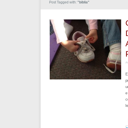
Post Tagged with:
"biblia"
A
E
p
u
e
c
l