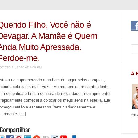
Querido Filho, Você não é
Devagar. A Mamãe é Quem
Anda Muito Apressada.
Perdoe-me.
GOSTO 11, 2020 AT 4:06 PM
A 
stava no supermercado e na hora de pagar pelas compras,
rocurei pelo caixa mais vazio. Ao me aproximar da atendente,
ma simpática e bonita senhora de meia idade, a cumprimentei
 rapidamente comecei a colocar os meus itens na esteira. Ela
omeçou então a escanear os ítens cuidadosamente e
entamente. […]
em A