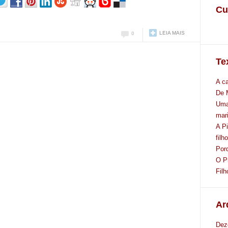
Cu
LEIA MAIS
0
Te
A c
De 
Uma
mar
A P
filh
Por
O P
Filh
Ar
Dez