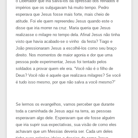
o Libertador que iria salvá-los da opressão dos reinados e
impérios que os subjugavam há muito tempo. Pedro
esperava que Jesus fosse mais forte, mais cheio de
atitude. Foi ele quem repreendeu Jesus quando este o
disse que iria morrer na cruz. Maria queria que Jesus
realizasse o milagre no tempo dela. Afinal Jesus não tinha
visto que havia acabado-se o vinho da festa? Tiago e
João pressionaram Jesus a escolhê-los como seu braço
direito. Nos momentos de maior agonia e dor que uma
pessoa pode experimentar, Jesus foi tentado pelos
soldados a provar quem ele era. “Você não é o filho de
Deus? Você não é aquele que realizava milagres? Se você
é tudo isso mesmo, por que não salva a você mesmo?”
Se lermos os evangelhos, vamos perceber que durante
toda a caminhada de Jesus aqui na terra, as pessoas
esperavam algo dele. Esperavam que ele fosse alguém
que iria suprir sua expectativas, sua visão de como eles
achavam que um Messias deveria ser. Cada um deles