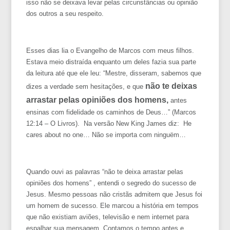
isso não se deixava levar pelas circunstâncias ou opinião
dos outros a seu respeito.
Esses dias lia o Evangelho de Marcos com meus filhos.
Estava meio distraída enquanto um deles fazia sua parte
da leitura até que ele leu: “
Mestre, disseram, sabemos que
não te deixas
dizes a verdade sem hesitações, e que
arrastar pelas opiniões dos homens,
antes
ensinas com fidelidade os caminhos de Deus…” (Marcos
12:14 – O Livros). Na versão New King James diz: He
cares about no one… Não se importa com ninguëm…
Quando ouvi as palavras “não te deixa arrastar pelas
opiniões dos homens” , entendi o segredo do sucesso de
Jesus. Mesmo pessoas não cristãs admitem que Jesus foi
um homem de sucesso. Ele marcou a história em tempos
que não existiam aviões, televisão e nem internet para
espalhar sua mensagem. Contamos o tempo antes e