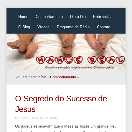
Home
Comportamento
Dia a Dia
Entrevistas
O Blog
Vídeos
Programa de Rádio
Contato
You are here:
Início
»
Comportamento
»
O Segredo do Sucesso de
Jesus
MARÇO 26, 2018 AT 10:34 PM
Os judeus esperavam que o Messias fosse um grande Rei,