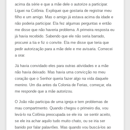
acima da série e que a mãe dele o autorize a participar.
Liguei na Colônia. Expliquei que gostaria de registrar meu
filho e um amigo. Mas o amigo já estava acima da idade e
não poderia participar. Ela fez algumas perguntas e então
me disse que não haveria problema. A primeira resposta eu
já havia recebido. Sabendo que ele não seria barrado,
procurei a tia e fiz o convite. Ela me disse que teria que
pedir autorização para a mãe dele e me avisaria. Comecei
a orar.
Já havia convidado eles para outras atividades e a mãe
não havia deixado. Mas havia uma convicção no meu
coração que o Senhor queria fazer algo na vida daquele
menino. Um dia antes da Colonia de Ferias, começar, ela
me responde que a mãe autorizou.
O João não participa de uma igreja e tem problemas de
mau compartmento. Quando chegou o primeiro dia, vou
levá-lo na Colônia preocupada se ele ira se sentir aceito,
se ele ira achar aquilo tudo muito chato, ou se iria ser
banido por falar palavrões. Mas quando vou buscá-los ao