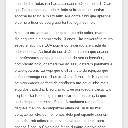
final do dia, todas minhas ansiedades vão embora. É Claro
que Deus cuidou de tudo e João volta com um sorriso
enorme no rosto e muito feliz. Me conta tudo que aprendeu
e como a líder do seu grupo foi tão legal com ele!
Mas isto era apenas o começo…. eu não sabia, mas no
dia seguinte ele completaria 13 anos. Um aniversário muito
especial aqui nos EUA pois é considerado a entrada da
adolescência. Ao final do dia, João me conta que quando
as professoras da igreja souberam do seu aniversário,
compraram bolo, chamaram-o ao altar, cataram parabéns e
o abençoaram. Eu vejo que o olhar triste de rejeição que
João carrecaga nos olhos já não está mais lá. Eu vejo os
ombros caídos de falta de confiança um pouquinho mais
erguidos cada dia. E eu choro. E eu agradeço a Deus. E o
Espírito Santo começa a ministrar no meu coração que
nada daquilo era coincidência. A mudança temporária
daquele menino, a compaixão vinda de Deus no meu
coração por ele, os momentos dele participando aqui em
casa das refeições e do devocional que fazemos com
nossos filhos; a Colonia de férias durante o aniversário