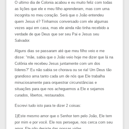
O ultimo dia de Colonia acabou e eu muito feliz com todas
as lições que ele e meu filho aprenderam, mas com uma
incognita no meu coração. Será que o João entendeu
quem Jesus é? Tínhamos conversado com ele algumas
vezes aqui em casa, mas ele ainda não tinha recebido a
verdade de que Deus que ser seu Pai e Jesus seu
Salvador.
Alguns dias se passaram até que meu filho veio e me
disse: “mãe, sabia que o João veio hoje me dizer que lá na
Colônia ele recebeu Jesus juntamente com um dos
líderes?” Eu não sabia se chorava ou se ria! Um Deus tão
grandioso ama tanto cada um de nós que Ele trabalha
minuciosamente para orquestrar circunstâncias e
situações para que nos acheguemos a Ele e sejamos
curados, libertos, restaurados.
Escrevi tudo isto para te dizer 2 coisas:
1)Este mesmo amor que o Senhor tem pelo João, Ele tem
por mim e por você. Ele nos persegue, nos cerca com seu
amor. Ele não desiste das nossas vidas.