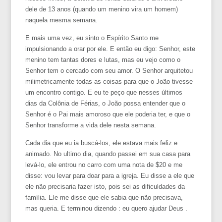
dele de 13 anos (quando um menino vira um homem)
naquela mesma semana.
E mais uma vez, eu sinto o Espírito Santo me
impulsionando a orar por ele. E então eu digo: Senhor, este
menino tem tantas dores e lutas, mas eu vejo como o
Senhor tem o cercado com seu amor. O Senhor arquitetou
milimetricamente todas as coisas para que o João tivesse
um encontro contigo. E eu te peço que nesses últimos
dias da Colônia de Férias, o João possa entender que o
Senhor é o Pai mais amoroso que ele poderia ter, e que o
Senhor transforme a vida dele nesta semana.
Cada dia que eu ia buscá-los, ele estava mais feliz e
animado. No ultimo dia, quando passei em sua casa para
levá-lo, ele entrou no carro com uma nota de $20 e me
disse: vou levar para doar para a igreja. Eu disse a ele que
ele não precisaria fazer isto, pois sei as dificuldades da
família. Ele me disse que ele sabia que não precisava,
mas queria. E terminou dizendo : eu quero ajudar Deus .