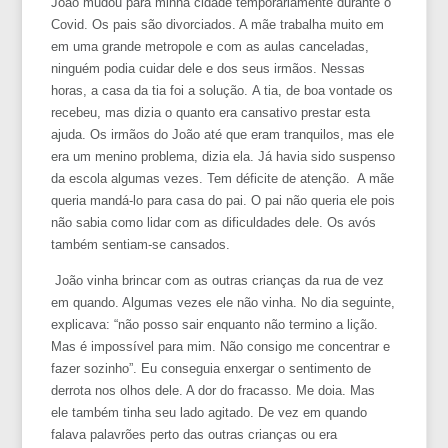
João mudou para minha cidade temporariamente durante o
Covid. Os pais são divorciados. A mãe trabalha muito em
em uma grande metropole e com as aulas canceladas,
ninguém podia cuidar dele e dos seus irmãos. Nessas
horas, a casa da tia foi a solução. A tia, de boa vontade os
recebeu, mas dizia o quanto era cansativo prestar esta
ajuda. Os irmãos do João até que eram tranquilos, mas ele
era um menino problema, dizia ela. Já havia sido suspenso
da escola algumas vezes. Tem déficite de atenção. A mãe
queria mandá-lo para casa do pai. O pai não queria ele pois
não sabia como lidar com as dificuldades dele. Os avós
também sentiam-se cansados.
João vinha brincar com as outras crianças da rua de vez
em quando. Algumas vezes ele não vinha. No dia seguinte,
explicava: “não posso sair enquanto não termino a lição.
Mas é impossível para mim. Não consigo me concentrar e
fazer sozinho”. Eu conseguia enxergar o sentimento de
derrota nos olhos dele. A dor do fracasso. Me doia. Mas
ele também tinha seu lado agitado. De vez em quando
falava palavrões perto das outras crianças ou era