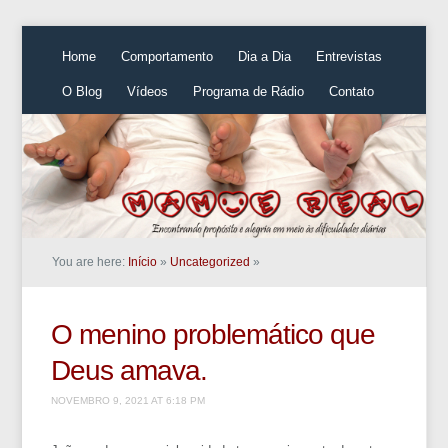
Home
Comportamento
Dia a Dia
Entrevistas
O Blog
Vídeos
Programa de Rádio
Contato
You are here:
Início
»
Uncategorized
»
O menino problemático que
Deus amava.
NOVEMBRO 9, 2021 AT 6:18 PM