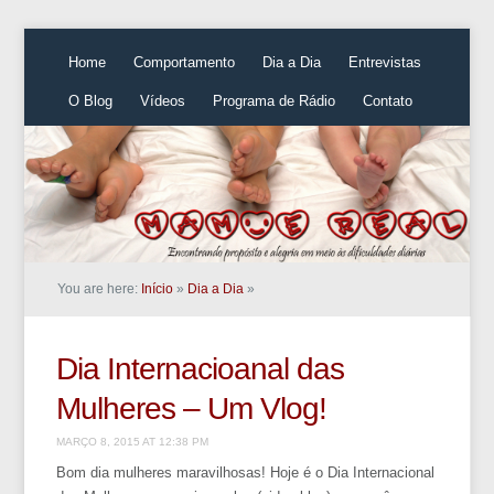
Home
Comportamento
Dia a Dia
Entrevistas
O Blog
Vídeos
Programa de Rádio
Contato
You are here:
Início
»
Dia a Dia
»
Dia Internacioanal das
Mulheres – Um Vlog!
MARÇO 8, 2015 AT 12:38 PM
Bom dia mulheres maravilhosas! Hoje é o Dia Internacional